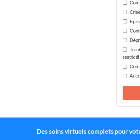
Comp
Cris
Épis
Confu
Dépr
Trou
restrictif
Comp
Aucu
Des soins virtuels complets pour vot