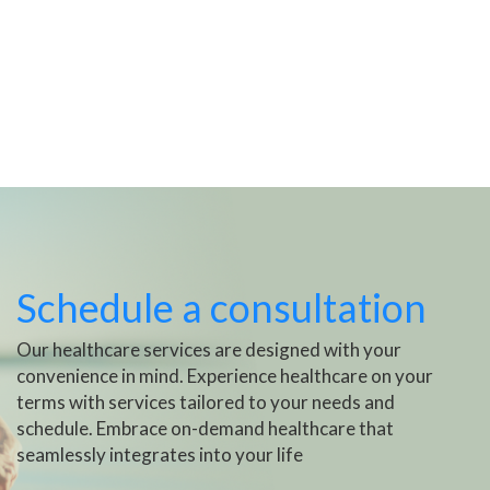
Schedule a consultation
Our healthcare services are designed with your
convenience in mind. Experience healthcare on your
terms with services tailored to your needs and
schedule. Embrace on-demand healthcare that
seamlessly integrates into your life