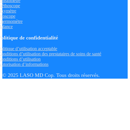
ensiomètre
téthoscope
Oxymètre
Otoscope
Thermomètre
Balance
Politique de confidentialité
olitique d’utilisation acceptable
onditions d’utilisation des prestataires de soins de santé
onditions d’utilisation
utorisation d’informations
© 2025 LASO MD Cop. Tous droits réservés.