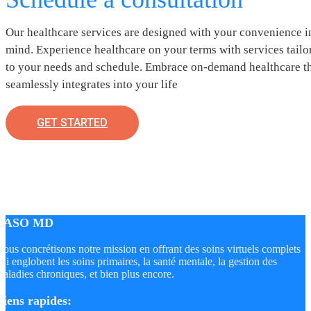
Our healthcare services are designed with your convenience i
mind. Experience healthcare on your terms with services tailo
to your needs and schedule. Embrace on-demand healthcare t
seamlessly integrates into your life
GET STARTED
LASO MD
ous concrétisons notre mission en offrant des soins virtuels complets
ui englobent les soins primaires, la santé mentale, la gestion des
aladies chroniques, et bien plus encore.
Liens rapides: