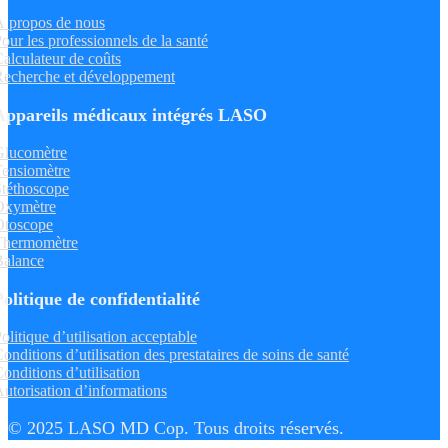
 propos de nous
our les professionnels de la santé
alculateur de coûts
echerche et développement
Appareils médicaux intégrés LASO
Glucomètre
ensiomètre
téthoscope
Oxymètre
Otoscope
Thermomètre
Balance
Politique de confidentialité
olitique d’utilisation acceptable
onditions d’utilisation des prestataires de soins de santé
onditions d’utilisation
utorisation d’informations
© 2025 LASO MD Cop. Tous droits réservés.