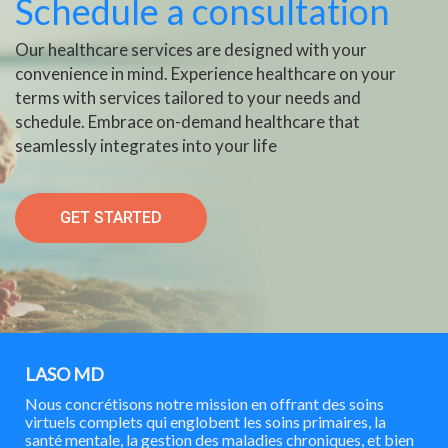
Schedule a consultation
Our healthcare services are designed with your
convenience in mind. Experience healthcare on your
terms with services tailored to your needs and
schedule. Embrace on-demand healthcare that
seamlessly integrates into your life
GET STARTED
LASO MD
Nous concrétisons notre mission en offrant des soins
virtuels complets qui englobent les soins primaires, la
santé mentale, la gestion des maladies chroniques, et bien