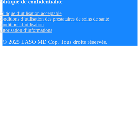
Politique de confidentialité
olitique d’utilisation acceptable
onditions d’utilisation des prestataires de soins de santé
onditions d’utilisation
utorisation d’informations
© 2025 LASO MD Cop. Tous droits réservés.