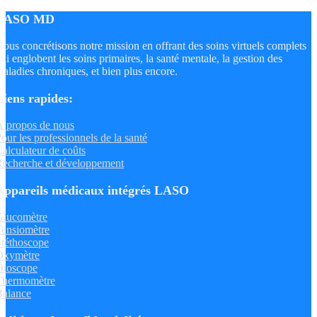
LASO MD
ous concrétisons notre mission en offrant des soins virtuels complets
ui englobent les soins primaires, la santé mentale, la gestion des
aladies chroniques, et bien plus encore.
Liens rapides:
 propos de nous
our les professionnels de la santé
alculateur de coûts
echerche et développement
Appareils médicaux intégrés LASO
Glucomètre
ensiomètre
téthoscope
Oxymètre
Otoscope
Thermomètre
Balance