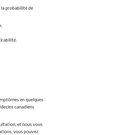
 la probabilité de
m.
rabilité.
ymptômes en quelques
édecins canadiens
ltation, et nous vous
ations, vous pouvez