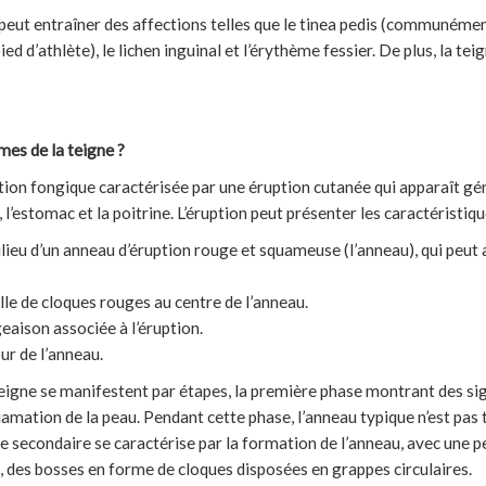
t entraîner des affections telles que le tinea pedis (communément 
d d’athlète), le lichen inguinal et l’érythème fessier. De plus, la teig
es de la teigne ?
ction fongique caractérisée par une éruption cutanée qui apparaît gé
, l’estomac et la poitrine. L’éruption peut présenter les caractéristiq
ilieu d’un anneau d’éruption rouge et squameuse (l’anneau), qui peut 
le de cloques rouges au centre de l’anneau.
aison associée à l’éruption.
ur de l’anneau.
igne se manifestent par étapes, la première phase montrant des sign
amation de la peau. Pendant cette phase, l’anneau typique n’est pas 
e secondaire se caractérise par la formation de l’anneau, avec une pe
is, des bosses en forme de cloques disposées en grappes circulaires.