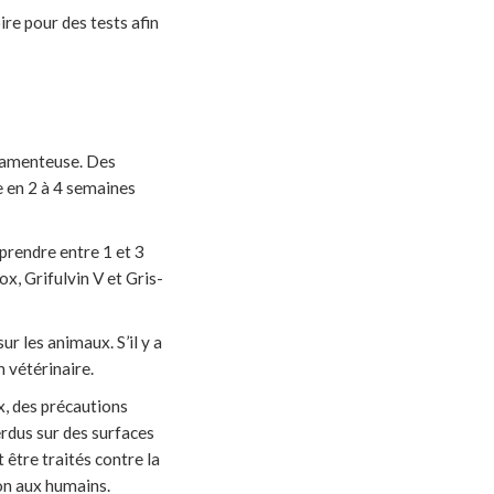
ire pour des tests afin
icamenteuse. Des
e en 2 à 4 semaines
prendre entre 1 et 3
, Grifulvin V et Gris-
ur les animaux. S’il y a
n vétérinaire.
x, des précautions
erdus sur des surfaces
 être traités contre la
ion aux humains.