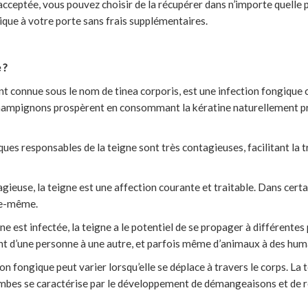
acceptée, vous pouvez choisir de la récupérer dans n’importe quelle
ique à votre porte sans frais supplémentaires.
 ?
t connue sous le nom de tinea corporis, est une infection fongique 
ampignons prospèrent en consommant la kératine naturellement pr
ues responsables de la teigne sont très contagieuses, facilitant la t
ieuse, la teigne est une affection courante et traitable. Dans certai
le-même.
e est infectée, la teigne a le potentiel de se propager à différentes
nt d’une personne à une autre, et parfois même d’animaux à des hum
ion fongique peut varier lorsqu’elle se déplace à travers le corps. La t
 jambes se caractérise par le développement de démangeaisons et de r