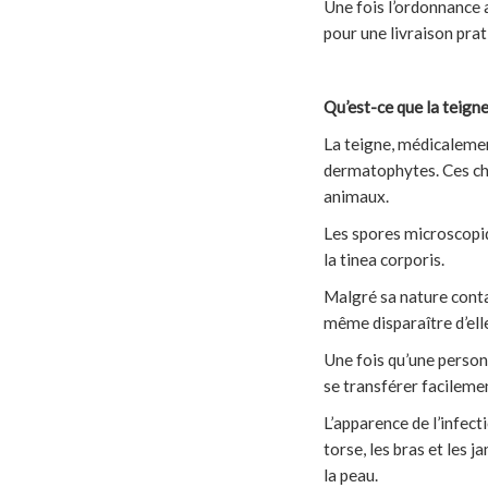
Une fois l’ordonnance 
pour une livraison prat
Qu’est-ce que la teigne
La teigne, médicalemen
dermatophytes. Ces ch
animaux.
Les spores microscopiq
la tinea corporis.
Malgré sa nature contag
même disparaître d’el
Une fois qu’une personn
se transférer facileme
L’apparence de l’infect
torse, les bras et les
la peau.