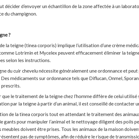
t décider d’envoyer un échantillon de la zone affectée à un laborato
nce du champignon.
gne ?
de la teigne (tinea corporis) implique l’utilisation d’une crème méd
 comme Lotrimin et Mycelex peuvent efficacement éliminer la teign
ées selon les instructions.
igne du cuir chevelu nécessite généralement une ordonnance et peut 
 Des médicaments sur ordonnance tels que Diflucan, Onmel, Sporanox
prescrits.
r que le traitement de la teigne chez l’homme diffère de celui utilisé s
ion par la teigne à partir d’un animal, il est conseillé de contacter u
tion de la tinea corporis tout en attendant le traitement des animau
n de gants pour manipuler l’animal et le nettoyage diligent des poils p
les meubles doivent être prises. Tous les animaux de la maison doivent
présentent pas de symptômes, afin de réduire le risque de transmiss