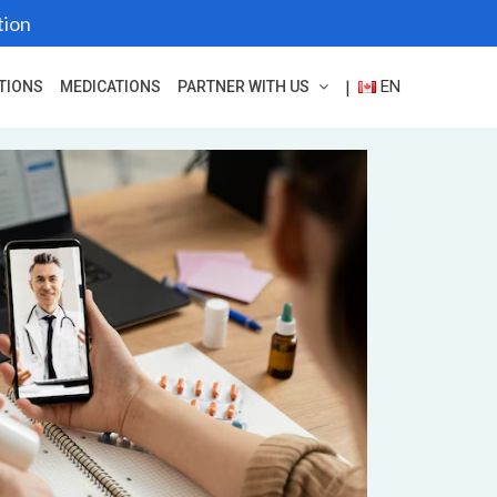
tion
EN
|
TIONS
MEDICATIONS
PARTNER WITH US