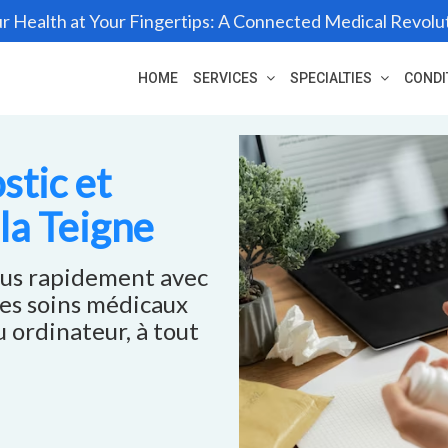
r Health at Your Fingertips: A Connected Medical Revolu
HOME
SERVICES
SPECIALTIES
CONDI
stic et
la Teigne
ous rapidement avec
es soins médicaux
u ordinateur, à tout