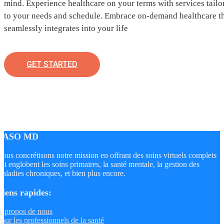
mind. Experience healthcare on your terms with services tailo
to your needs and schedule. Embrace on-demand healthcare t
seamlessly integrates into your life
GET STARTED
LASO MD
ous concrétisons notre mission en offrant des soins virtuels complets
ui englobent les soins primaires, la santé mentale, la gestion des
aladies chroniques, et bien plus encore.
Liens rapides:
 propos de nous
our les professionnels de la santé