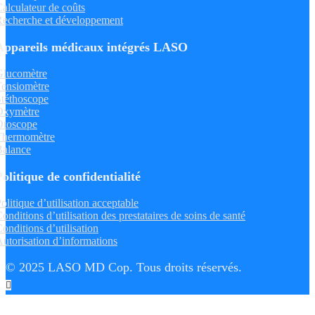
alculateur de coûts
echerche et développement
Appareils médicaux intégrés LASO
Glucomètre
ensiomètre
téthoscope
Oxymètre
Otoscope
Thermomètre
Balance
Politique de confidentialité
olitique d’utilisation acceptable
onditions d’utilisation des prestataires de soins de santé
onditions d’utilisation
utorisation d’informations
© 2025 LASO MD Cop. Tous droits réservés.