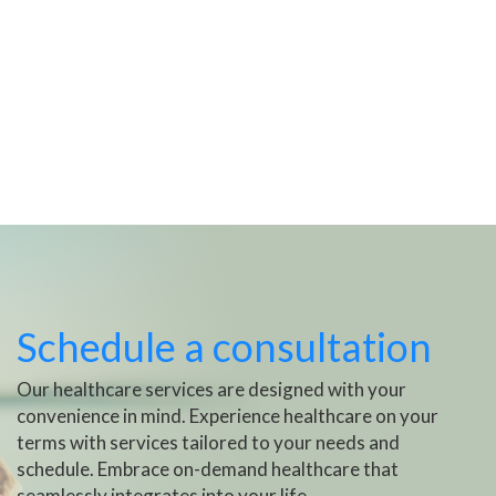
Schedule a consultation
Our healthcare services are designed with your
convenience in mind. Experience healthcare on your
terms with services tailored to your needs and
schedule. Embrace on-demand healthcare that
seamlessly integrates into your life