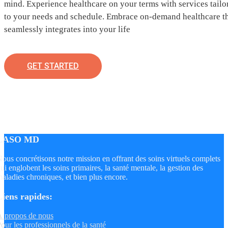
mind. Experience healthcare on your terms with services tailo
to your needs and schedule. Embrace on-demand healthcare t
seamlessly integrates into your life
GET STARTED
LASO MD
ous concrétisons notre mission en offrant des soins virtuels complets
ui englobent les soins primaires, la santé mentale, la gestion des
aladies chroniques, et bien plus encore.
Liens rapides:
 propos de nous
our les professionnels de la santé