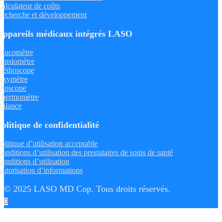
alculateur de coûts
echerche et développement
Appareils médicaux intégrés LASO
Glucomètre
ensiomètre
téthoscope
Oxymètre
Otoscope
Thermomètre
Balance
Politique de confidentialité
olitique d’utilisation acceptable
onditions d’utilisation des prestataires de soins de santé
onditions d’utilisation
utorisation d’informations
© 2025 LASO MD Cop. Tous droits réservés.