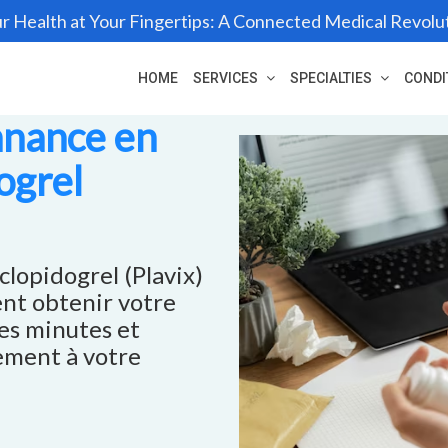
r Health at Your Fingertips: A Connected Medical Revolu
HOME
SERVICES
SPECIALTIES
CONDI
nnance en
dogrel
clopidogrel (Plavix)
ent obtenir votre
es minutes et
ement à votre