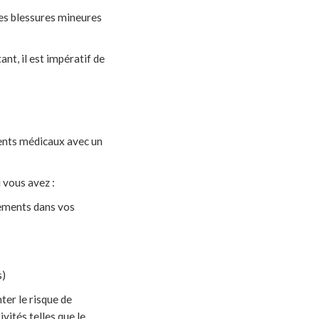
des blessures mineures
nt, il est impératif de
dents médicaux avec un
 vous avez :
ements dans vos
s)
ter le risque de
vités telles que le