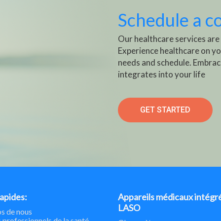
Schedule a c
Our healthcare services are
Experience healthcare on yo
needs and schedule. Embrac
integrates into your life
GET STARTED
rapides:
Appareils médicaux intégr
LASO
s de nous
 professionnels de la santé