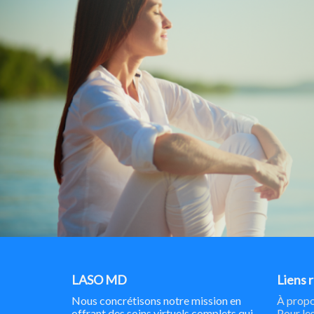
LASO MD
Liens 
Nous concrétisons notre mission en
À propo
offrant des soins virtuels complets qui
Pour les