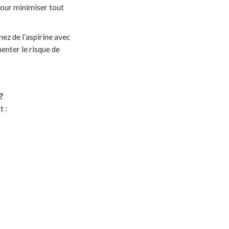
 pour minimiser tout
nez de l’aspirine avec
enter le risque de
?
t :