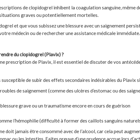
escriptions de clopidogrel inhibent la coagulation sanguine, même 
situations graves ou potentiellement mortelles.
dogrel et que vous subissez une blessure avec un saignement persista
votre médecin ou de rechercher une assistance médicale immédiate.
rendre du clopidogrel (Plavix) ?
 prescription de Plavix, il est essentiel de discuter de vos antécé
 susceptible de subir des effets secondaires indésirables du Plavix si
troubles de saignement (comme des ulcères d’estomac ou des saign
blessure grave ou un traumatisme encore en cours de guérison
omme l’hémophilie (difficulté à former des caillots sanguins naturel
 ne doit jamais être consommé avec de l’alcool, car cela peut augmen
mac ou les intestins. Faites preuve d’une prudence accrue lors d’acti