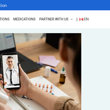
tion
EN
|
TIONS
MEDICATIONS
PARTNER WITH US