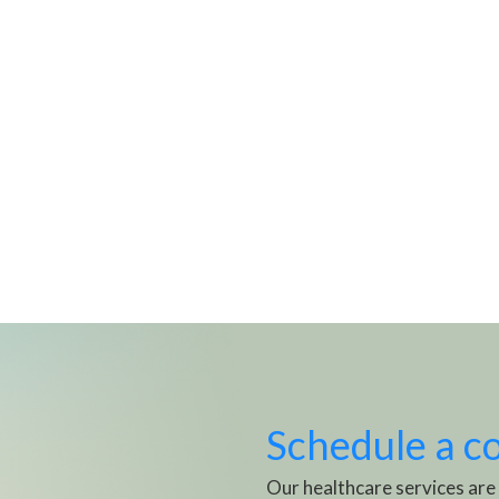
Schedule a c
Our healthcare services are