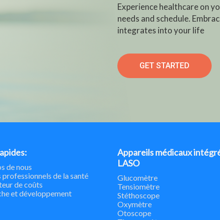
Experience healthcare on yo
needs and schedule. Embrac
integrates into your life
GET STARTED
rapides:
Appareils médicaux intégr
LASO
s de nous
 professionnels de la santé
Glucomètre
teur de coûts
Tensiomètre
che et développement
Stéthoscope
Oxymètre
Otoscope