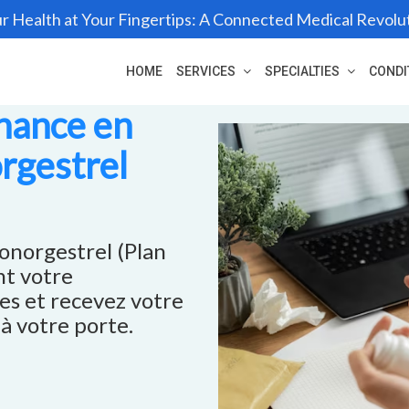
r Health at Your Fingertips: A Connected Medical Revolu
HOME
SERVICES
SPECIALTIES
CONDI
nance en
orgestrel
onorgestrel (Plan
nt votre
s et recevez votre
à votre porte.