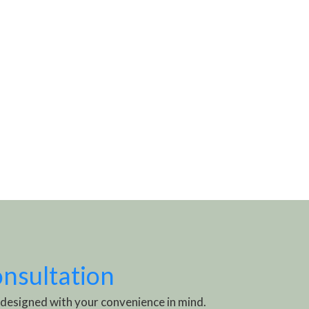
onsultation
 designed with your convenience in mind.