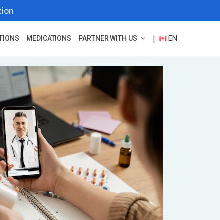
tion
EN
|
TIONS
MEDICATIONS
PARTNER WITH US