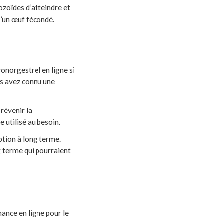
zoïdes d’atteindre et
 d’un œuf fécondé.
onorgestrel en ligne si
us avez connu une
révenir la
 utilisé au besoin.
ption à long terme.
 terme qui pourraient
ance en ligne pour le