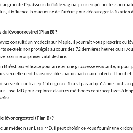
 augmente l’épaisseur du fluide vaginal pour empêcher les spermato
lus, il influence la muqueuse de l’utérus pour décourager la fixation
s du lévonorgestrel (Plan B) ?
avez consulté un médecin sur Maple, il pourrait vous prescrire du lév
rts sexuels non protégés au cours des 72 dernières heures ou si vo
ive, comme un préservatif déchiré.
 B n’est pas efficace pour arrêter une grossesse existante, ni pour p
s sexuellement transmissibles par un partenaire infecté. Il peut être
 serve de contraceptif d’urgence, il n’est pas adapté à une contrace
sur Laso MD pour explorer d’autres méthodes contraceptives à long
soins.
e lévonorgestrel (Plan B) ?
c un médecin sur Laso MD, il peut choisir de vous fournir une ordonn