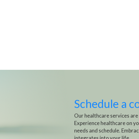
Schedule a c
Our healthcare services are
Experience healthcare on yo
needs and schedule. Embrac
integrates into your life