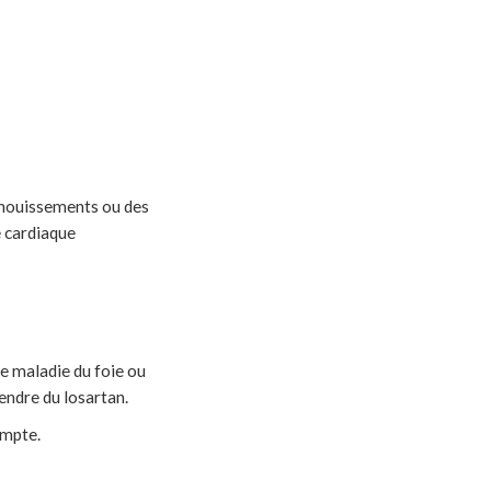
anouissements ou des
e cardiaque
e maladie du foie ou
endre du losartan.
ompte.