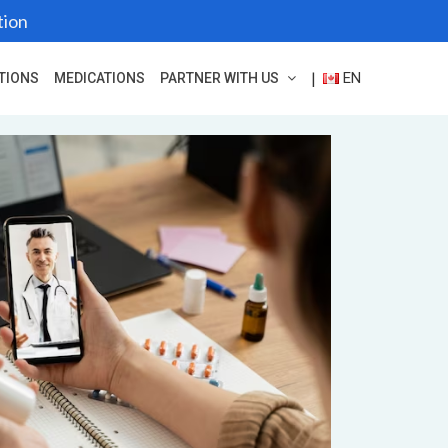
tion
EN
|
TIONS
MEDICATIONS
PARTNER WITH US