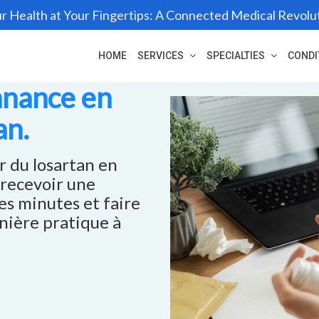
r Health at Your Fingertips: A Connected Medical Revolu
HOME
SERVICES
SPECIALTIES
CONDI
nnance en
an.
r du losartan en
 recevoir une
s minutes et faire
nière pratique à