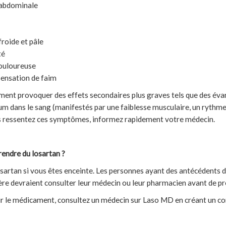
 abdominale
froide et pâle
té
douloureuse
sensation de faim
ement provoquer des effets secondaires plus graves tels que des év
um dans le sang (manifestés par une faiblesse musculaire, un rythm
ous ressentez ces symptômes, informez rapidement votre médecin.
rendre du losartan ?
osartan si vous êtes enceinte. Les personnes ayant des antécédents d
re devraient consulter leur médecin ou leur pharmacien avant de pr
ur le médicament, consultez un médecin sur Laso MD en créant un c