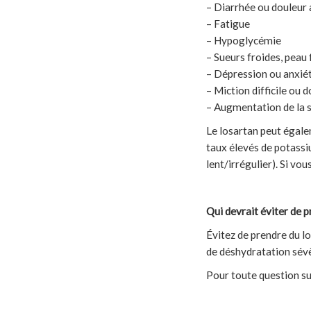
– Diarrhée ou douleur
– Fatigue
– Hypoglycémie
– Sueurs froides, peau 
– Dépression ou anxié
– Miction difficile ou 
– Augmentation de la 
Le losartan peut égal
taux élevés de potassi
lent/irrégulier). Si v
Qui devrait éviter de p
Évitez de prendre du l
de déshydratation sévè
Pour toute question s