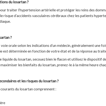
ations du losartan ?
 pour traiter l’hypertension artérielle et protéger les reins des domm
e le risque d’accidents vasculaires cérébraux chez les patients hyper
diaque.
sartan ?
r voie orale selon les indications d’un médecin, généralement une foi
ie est déterminée en fonction de votre état et de la réponse au trai
e liquide du losartan, secouez bien le flacon et utilisez le dispositif
 maximiser les bienfaits du losartan, prenez-le à la même heure chaq
econdaires et les risques du losartan ?
 courants du losartan comprennent :
gère