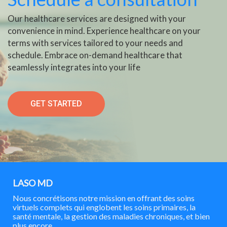
Our healthcare services are designed with your
convenience in mind. Experience healthcare on your
terms with services tailored to your needs and
schedule. Embrace on-demand healthcare that
seamlessly integrates into your life
GET STARTED
LASO MD
Nous concrétisons notre mission en offrant des soins
virtuels complets qui englobent les soins primaires, la
santé mentale, la gestion des maladies chroniques, et bien
plus encore.