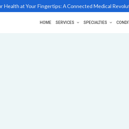
r Health at Your Fingertips: A Connected Medical Revolu
HOME
SERVICES
SPECIALTIES
CONDI