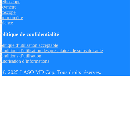
téthoscope
Oxymètre
Otoscope
Thermomètre
Balance
Politique de confidentialité
olitique d’utilisation acceptable
onditions d’utilisation des prestataires de soins de santé
onditions d’utilisation
utorisation d’informations
© 2025 LASO MD Cop. Tous droits réservés.