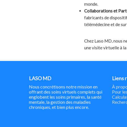
monde.
Collaborations et Part
fabricants de disposit
télémédecine et de surv
Chez Laso MD, nous ne 
une visite virtuelle à 
LASO MD
Liens 
Nous concrétisons notre mission en
À propo
offrant des soins virtuels complets qui
Pour les
englobent les soins primaires, la santé
Calcula
mentale, la gestion des maladies
Recher
chroniques, et bien plus encore.