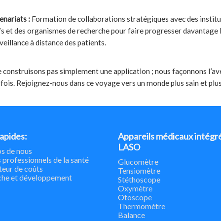
enariats :
Formation de collaborations stratégiques avec des institu
ifs et des organismes de recherche pour faire progresser davantage 
eillance à distance des patients.
construisons pas simplement une application ; nous façonnons l’ave
la fois. Rejoignez-nous dans ce voyage vers un monde plus sain et plu
rapides:
Appareils médicaux intégr
LASO
s de nous
 professionnels de la santé
Glucomètre
teur de coûts
Tensiomètre
che et développement
Stéthoscope
Oxymètre
Otoscope
Thermomètre
Balance