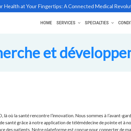
r Health at Your Fingertips: A Connected Medical Revolu
HOME
SERVICES
SPECIALTIES
CONDI
erche et développ
 là où la santé rencontre l’innovation. Nous sommes à l’avant-garde
de santé grâce à notre application de télémédecine de pointe et à no
ance des patients. Notre plateforme est conçue pour connecter de ma