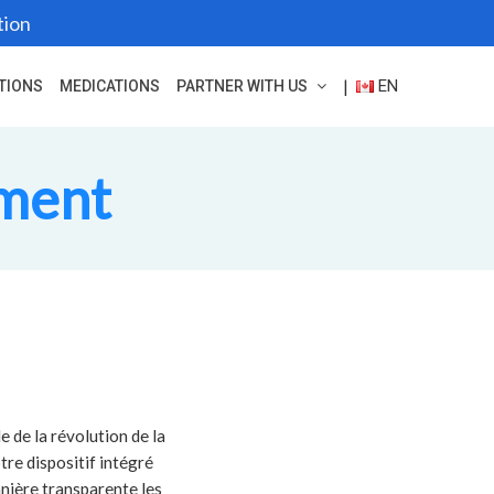
tion
EN
|
TIONS
MEDICATIONS
PARTNER WITH US
ement
 de la révolution de la
tre dispositif intégré
nière transparente les