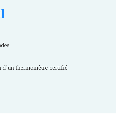
l
ndes
on d’un thermomètre certifié