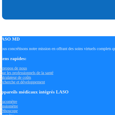
LASO MD
ous concrétisons notre mission en offrant des soins virtuels complets qu
Liens rapides:
 propos de nous
our les professionnels de la santé
alculateur de coûts
echerche et développement
Appareils médicaux intégrés LASO
Glucomètre
ensiomètre
téthoscope