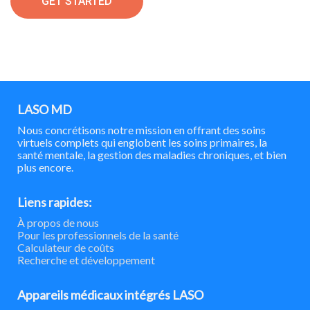
GET STARTED
LASO MD
Nous concrétisons notre mission en offrant des soins
virtuels complets qui englobent les soins primaires, la
santé mentale, la gestion des maladies chroniques, et bien
plus encore.
Liens rapides:
À propos de nous
Pour les professionnels de la santé
Calculateur de coûts
Recherche et développement
Appareils médicaux intégrés LASO