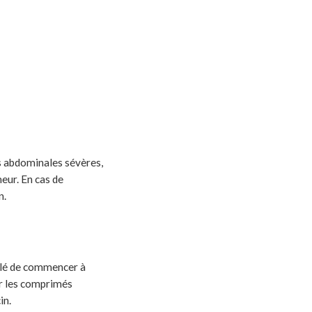
s abdominales sévères,
eur. En cas de
n.
illé de commencer à
er les comprimés
in.