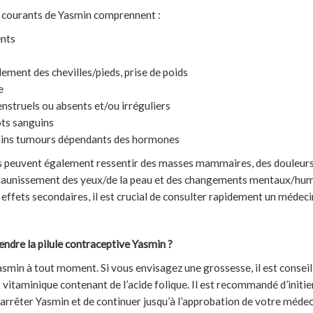
s courants de Yasmin comprennent :
nts
ement des chevilles/pieds, prise de poids
e
struels ou absents et/ou irréguliers
ots sanguins
tains tumours dépendants des hormones
urs peuvent également ressentir des masses mammaires, des douleur
n jaunissement des yeux/de la peau et des changements mentaux/hum
 effets secondaires, il est crucial de consulter rapidement un médeci
dre la pilule contraceptive Yasmin ?
smin à tout moment. Si vous envisagez une grossesse, il est conse
vitaminique contenant de l’acide folique. Il est recommandé d’initi
’arrêter Yasmin et de continuer jusqu’à l’approbation de votre médec