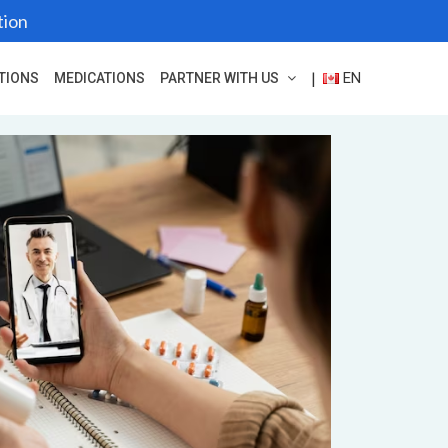
tion
EN
|
TIONS
MEDICATIONS
PARTNER WITH US