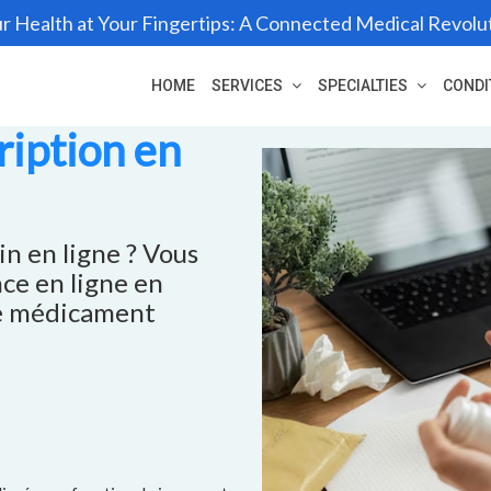
r Health at Your Fingertips: A Connected Medical Revolu
HOME
SERVICES
SPECIALTIES
CONDI
iption en
n en ligne ? Vous
ce en ligne en
le médicament