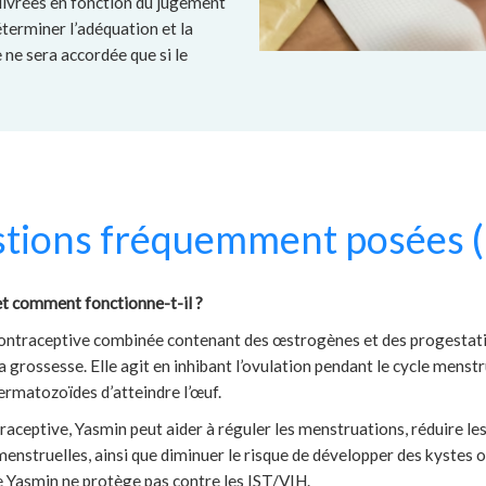
livrées en fonction du jugement
terminer l’adéquation et la
ne sera accordée que si le
tions fréquemment posées 
et comment fonctionne-t-il ?
contraceptive combinée contenant des œstrogènes et des progestati
a grossesse. Elle agit en inhibant l’ovulation pendant le cycle menstrue
ermatozoïdes d’atteindre l’œuf.
raceptive, Yasmin peut aider à réguler les menstruations, réduire l
enstruelles, ainsi que diminuer le risque de développer des kystes ov
 Yasmin ne protège pas contre les IST/VIH.