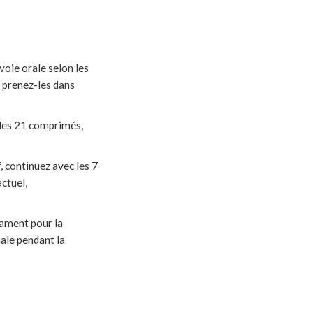
voie orale selon les
 prenez-les dans
s les 21 comprimés,
, continuez avec les 7
ctuel,
cament pour la
nale pendant la