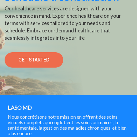
Our healthcare services are designed with your
convenience in mind. Experience healthcare on your
terms with services tailored to your needs and
schedule. Embrace on-demand healthcare that
seamlessly integrates into your life
GET STARTED
LASO MD
Nous concrétisons notre mission en offrant des soins
virtuels complets qui englobent les soins primaires, la
santé mentale, la gestion des maladies chroniques, et bien
plus encore.