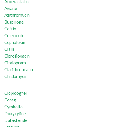
Atorvastatin
Aviane
Azithromycin
Buspirone
Ceftin
Celecoxib
Cephalexin
Cialis
Ciprofloxacin
Citalopram
Clarithromycin
Clindamycin
Clopidogrel
Coreg
Cymbalta
Doxycyline
Dutasteride