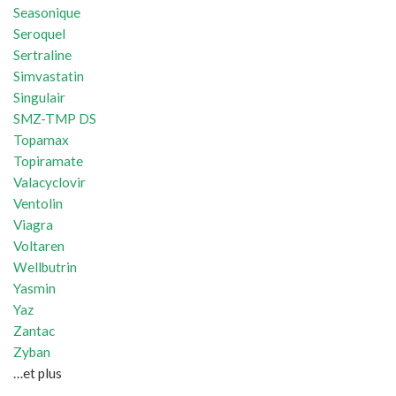
Seasonique
Seroquel
Sertraline
Simvastatin
Singulair
SMZ-TMP DS
Topamax
Topiramate
Valacyclovir
Ventolin
Viagra
Voltaren
Wellbutrin
Yasmin
Yaz
Zantac
Zyban
…et plus