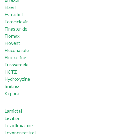
Effexor
Elavil
Estradiol
Famciclovir
Finasteride
Flomax
Flovent
Fluconazole
Fluoxetine
Furosemide
HCTZ
Hydroxyzine
Imitrex
Keppra
Lamictal
Levitra
Levofloxacine
Levonorgestrel