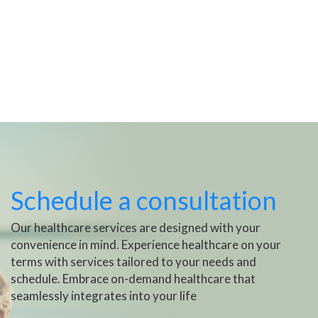
Schedule a consultation
Our healthcare services are designed with your
convenience in mind. Experience healthcare on your
terms with services tailored to your needs and
schedule. Embrace on-demand healthcare that
seamlessly integrates into your life