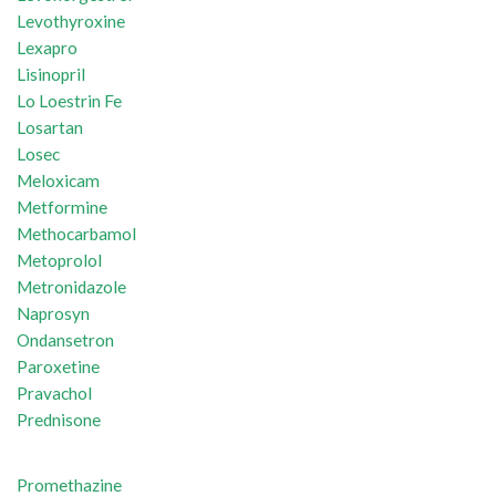
Levothyroxine
Lexapro
Lisinopril
Lo Loestrin Fe
Losartan
Losec
Meloxicam
Metformine
Methocarbamol
Metoprolol
Metronidazole
Naprosyn
Ondansetron
Paroxetine
Pravachol
Prednisone
Promethazine